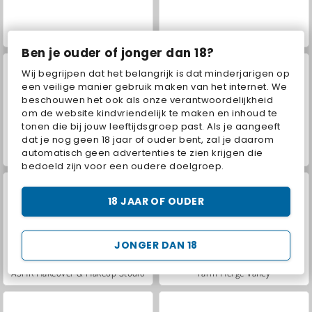
Hidden Object: Street of Secrets
Car Parking City Duel
Ben je ouder of jonger dan 18?
Wij begrijpen dat het belangrijk is dat minderjarigen op
een veilige manier gebruik maken van het internet. We
beschouwen het ook als onze verantwoordelijkheid
om de website kindvriendelijk te maken en inhoud te
tonen die bij jouw leeftijdsgroep past. Als je aangeeft
dat je nog geen 18 jaar of ouder bent, zal je daarom
automatisch geen advertenties te zien krijgen die
VegaMix Da Vinci Puzzles
World War 2 Shooter
bedoeld zijn voor een oudere doelgroep.
18 JAAR OF OUDER
JONGER DAN 18
ASMR Makeover & Makeup Studio
Farm Merge Valley