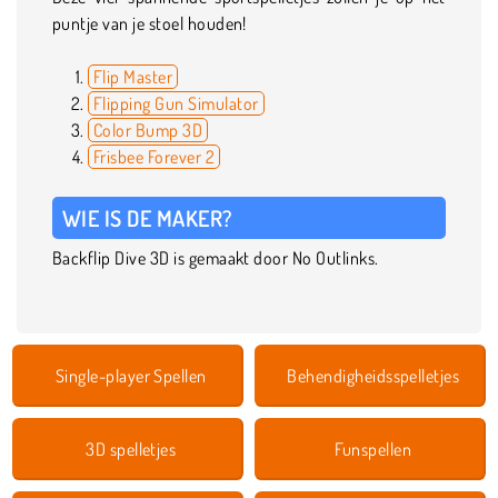
puntje van je stoel houden!
Flip Master
Flipping Gun Simulator
Color Bump 3D
Frisbee Forever 2
WIE IS DE MAKER?
Backflip Dive 3D is gemaakt door No Outlinks.
Single-player Spellen
Behendigheidsspelletjes
3D spelletjes
Funspellen