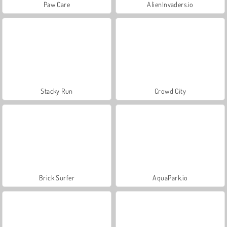
Paw Care
AlienInvaders.io
Stacky Run
Crowd City
Brick Surfer
AquaPark.io