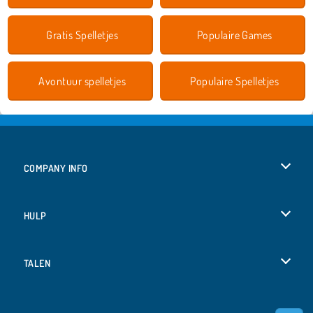
Gratis Spelletjes
Populaire Games
Avontuur spelletjes
Populaire Spelletjes
COMPANY INFO
Gebruiksvoorwaarden
HULP
Ons privacybeleid
Help
TALEN
Cookies
English