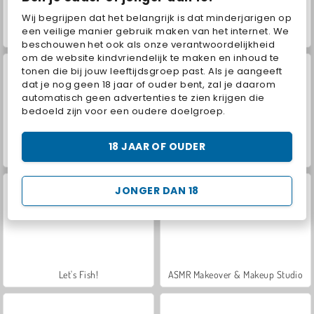
Wij begrijpen dat het belangrijk is dat minderjarigen op
een veilige manier gebruik maken van het internet. We
VegaMix Da Vinci Puzzles
World War 2 Shooter
beschouwen het ook als onze verantwoordelijkheid
om de website kindvriendelijk te maken en inhoud te
tonen die bij jouw leeftijdsgroep past. Als je aangeeft
dat je nog geen 18 jaar of ouder bent, zal je daarom
automatisch geen advertenties te zien krijgen die
bedoeld zijn voor een oudere doelgroep.
18 JAAR OF OUDER
Hidden Object: Street of Secrets
Car Parking City Duel
JONGER DAN 18
Let's Fish!
ASMR Makeover & Makeup Studio