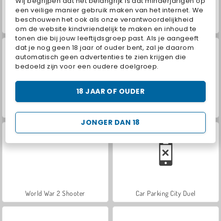
Wij begrijpen dat het belangrijk is dat minderjarigen op
een veilige manier gebruik maken van het internet. We
beschouwen het ook als onze verantwoordelijkheid
ASMR Makeover & Makeup Studio
Farm Merge Valley
om de website kindvriendelijk te maken en inhoud te
tonen die bij jouw leeftijdsgroep past. Als je aangeeft
dat je nog geen 18 jaar of ouder bent, zal je daarom
automatisch geen advertenties te zien krijgen die
bedoeld zijn voor een oudere doelgroep.
18 JAAR OF OUDER
VegaMix Da Vinci Puzzles
Hidden Object: Street of Secrets
JONGER DAN 18
World War 2 Shooter
Car Parking City Duel