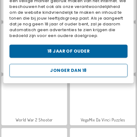
een veilige manier gebruik maken van het internet. We
beschouwen het ook als onze verantwoordelijkheid
om de website kindvriendelijk te maken en inhoud te
ATV-race
Scooterprinsessen aankleden
tonen die bij jouw leeftijdsgroep past. Als je aangeeft
dat je nog geen 18 jaar of ouder bent, zal je daarom
automatisch geen advertenties te zien krijgen die
bedoeld zijn voor een oudere doelgroep.
18 JAAR OF OUDER
Car Parking City Duel
Hidden Object: Street of Secrets
JONGER DAN 18
World War 2 Shooter
VegaMix Da Vinci Puzzles