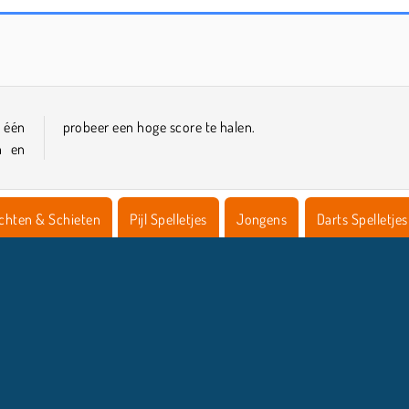
Mahjong-dimensie: 470 seconden
Jewels Kyodai Mahjong
r één
probeer een hoge score te halen.
n en
ichten & Schieten
Pijl Spelletjes
Jongens
Darts Spelletjes
COMPANY INFO
HULP