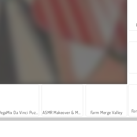
For
VegaMix Da Vinci Puzzles
ASMR Makeover & Makeup Studio
Farm Merge Valley