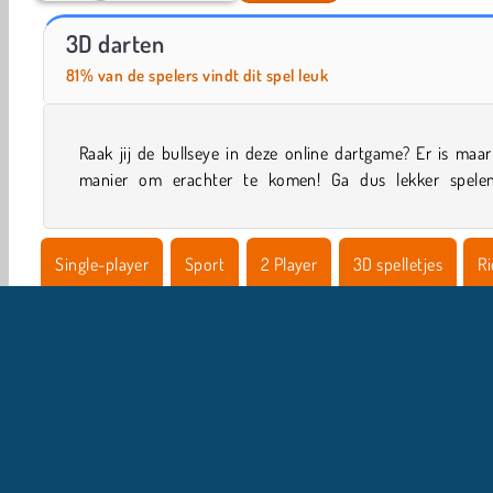
Free Birds
Let's Fish!
3D darten
81% van de spelers vindt dit spel leuk
Raak jij de bullseye in deze online dartgame? Er is maa
manier om erachter te komen! Ga dus lekker spele
Single-player
Sport
2 Player
3D spelletjes
R
HTML5
Mobiel
Populair
Schiet Spelletjes