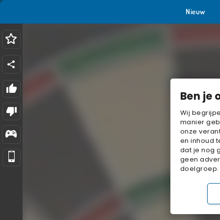
Nieuw
Ben je 
Wij begrijp
manier geb
onze verant
en inhoud t
dat je nog 
geen advert
doelgroep.