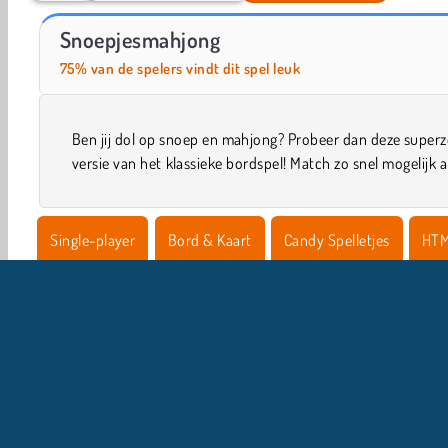
Car Parking City Duel
Let's Fish!
Snoepjesmahjong
75% van de spelers vindt dit spel leuk
Ben jij dol op snoep en mahjong? Probeer dan deze super
versie van het klassieke bordspel! Match zo snel mogelijk a
Single-player
Bord & Kaart
Candy Spelletjes
HT
Populaire Spelletjes