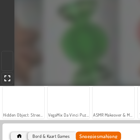
Hidden Object: Street of Secrets
VegaMix Da Vinci Puzzles
ASMR Makeover & Makeup Studio
Snoepjesmahjong
Bord & Kaart Games