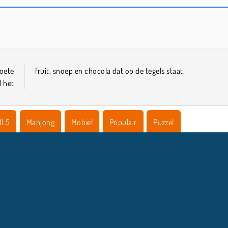
Mahjong: Klassiek
Mahjong Link
zoete
fruit, snoep en chocola dat op de tegels staat.
l het
ML5
Mahjong
Mobiel
Populair
Puzzel
COMPANY INFO
HULP