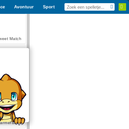
ce
Avontuur
Sport
MMO
Voor Jou
weet Match
en Solitaire
armerama