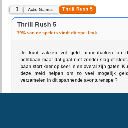
Thrill Rush 5
Actie Games
Car Parking City Duel
ASMR Makeover & Makeup Studio
Thrill Rush 5
79% van de spelers vindt dit spel leuk
Je kunt zakken vol geld binnenharken op 
achtbaan maar dat gaat niet zonder slag of stoot
baan stort keer op keer in en overal zijn gaten. Kun
deze meid helpen om zo veel mogelijk gel
verzamelen in dit spannende avonturenspel?
Single-player
Behendigheid
Thrill Rush Spel
Jongens
Kinder Spelletjes
Verzamelen & Re