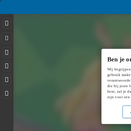
Ben je o
Wij begrijpen
gebruik maken
verantwoordel
die bij jouw l
bent, zal je 
zijn voor een