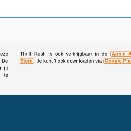
Farm Merge Valley
Let's Fish!
deze
Thrill Rush is ook verkrijgbaar in de
Apple 
. De
Store
. Je kunt 't ook downloaden via
Google Pla
 jij
d te
letjes
Actie
Avontuur
Arcade
Beste van 2017
nnen
Mobiel
Populair
Achtbaan spelletjes