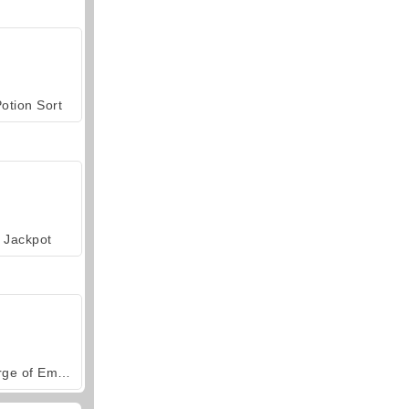
otion Sort
Jackpot
Forge of Empires