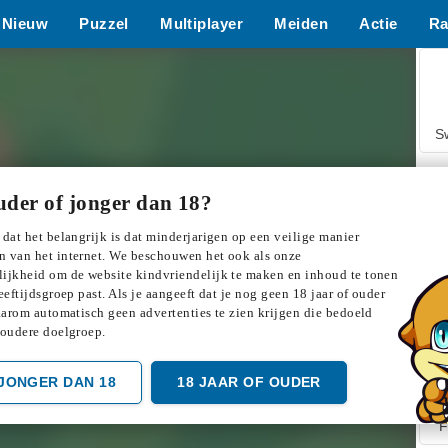
Nieuw
Puzzel
Multiplayer
Meiden
Actie
Ra
S
uder of jonger dan 18?
 dat het belangrijk is dat minderjarigen op een veilige manier
 van het internet. We beschouwen het ook als onze
ijkheid om de website kindvriendelijk te maken en inhoud te tonen
Z
eeftijdsgroep past. Als je aangeeft dat je nog geen 18 jaar of ouder
daarom automatisch geen advertenties te zien krijgen die bedoeld
 oudere doelgroep.
JONGER DAN 18
18 JAAR OF OUDER
F