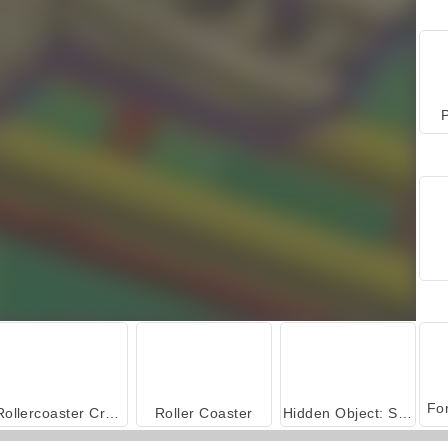
P
Rollercoaster Creator Express
Roller Coaster
Hidden Object: Street of Secrets