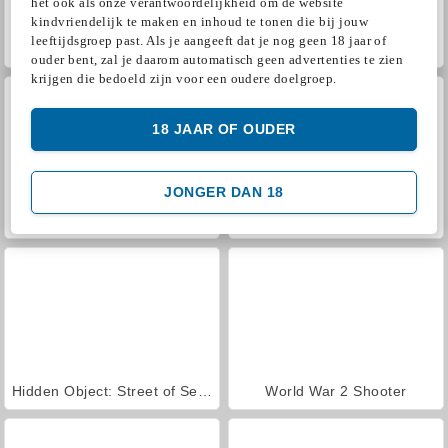
het ook als onze verantwoordelijkheid om de website
kindvriendelijk te maken en inhoud te tonen die bij jouw
leeftijdsgroep past. Als je aangeeft dat je nog geen 18 jaar of
ASMR Makeover & Makeup Studio
Farm Merge Valley
ouder bent, zal je daarom automatisch geen advertenties te zien
krijgen die bedoeld zijn voor een oudere doelgroep.
18 JAAR OF OUDER
JONGER DAN 18
VegaMix Da Vinci Puzzles
Royal Story
Hidden Object: Street of Secrets
World War 2 Shooter