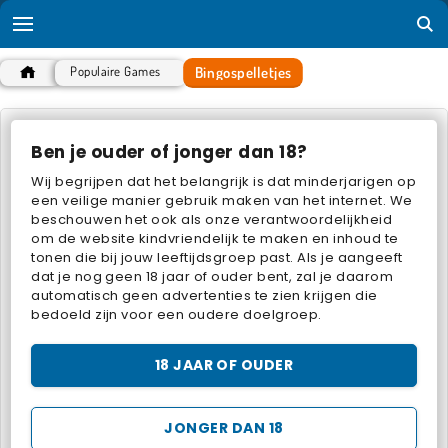
Bingospelletjes
Populaire Games
BINGOSPELLETJES
Ben je ouder of jonger dan 18?
Wij begrijpen dat het belangrijk is dat minderjarigen op
POPULAIRE GRATIS SPELLETJES
een veilige manier gebruik maken van het internet. We
beschouwen het ook als onze verantwoordelijkheid
om de website kindvriendelijk te maken en inhoud te
tonen die bij jouw leeftijdsgroep past. Als je aangeeft
dat je nog geen 18 jaar of ouder bent, zal je daarom
automatisch geen advertenties te zien krijgen die
bedoeld zijn voor een oudere doelgroep.
Bingo Gamepoint
Vegas World
18 JAAR OF OUDER
BINGOSPELLETJES
JONGER DAN 18