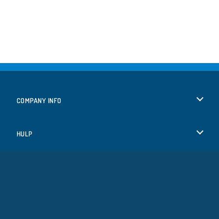
COMPANY INFO
Gebruiksvoorwaarden
HULP
Ons privacybeleid
Help
TALEN
Cookies
English
Cookietoestemming