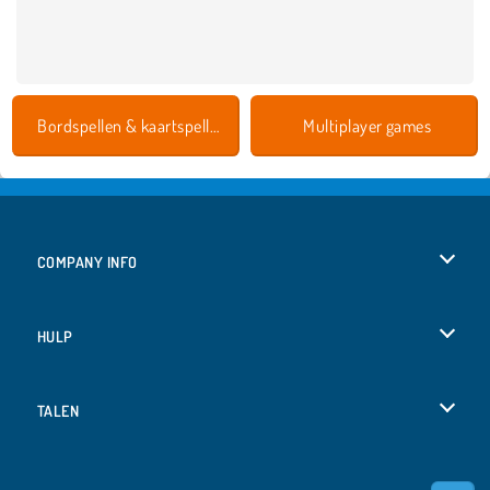
Bordspellen & kaartspellen
Multiplayer games
COMPANY INFO
Gebruiksvoorwaarden
HULP
Ons privacybeleid
Help
TALEN
Cookies
English