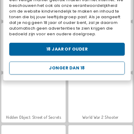
beschouwen het ook als onze verantwoordelijkheid
om de website kindvriendelijk te maken en inhoud te
Casino World
VegaMix Da Vinci Puzzles
tonen die bij jouw leeftijdsgroep past. Als je aangeeft
dat je nog geen 18 jaar of ouder bent, zal je daarom
automatisch geen advertenties te zien krijgen die
bedoeld zijn voor een oudere doelgroep.
18 JAAR OF OUDER
Royal Story
Let's Fish!
JONGER DAN 18
Hidden Object: Street of Secrets
World War 2 Shooter