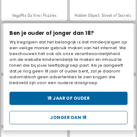
VegaMix Da Vinci Puzzles
Hidden Object: Street of Secrets
Ben je ouder of jonger dan 18?
Wij begrijpen dat het belangrijk is dat minderjarigen op
een veilige manier gebruik maken van het internet. We
beschouwen het ook als onze verantwoordelijkheid
om de website kindvriendelijk te maken en inhoud te
tonen die bij jouw leeftijdsgroep past. Als je aangeeft
ASMR Makeover & Makeup Studio
Farm Merge Valley
dat je nog geen 18 jaar of ouder bent, zal je daarom
automatisch geen advertenties te zien krijgen die
bedoeld zijn voor een oudere doelgroep.
18 JAAR OF OUDER
JONGER DAN 18
Let's Fish!
Word Solitaire