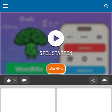
WordMix
0%