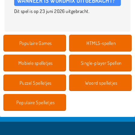
WANNEER IS WORDMIX UITGEBRACHT?
Dit spel is op 23 juni 2026 uitgebracht.
Populaire Games
HTML5-spellen
Mobiele spelletjes
Single-player Spellen
Puzzel Spelletjes
Woord spelletjes
Populaire Spelletjes