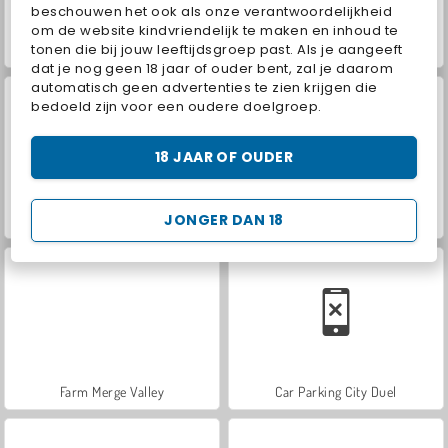
beschouwen het ook als onze verantwoordelijkheid
om de website kindvriendelijk te maken en inhoud te
tonen die bij jouw leeftijdsgroep past. Als je aangeeft
World War 2 Shooter
VegaMix Da Vinci Puzzles
dat je nog geen 18 jaar of ouder bent, zal je daarom
automatisch geen advertenties te zien krijgen die
bedoeld zijn voor een oudere doelgroep.
18 JAAR OF OUDER
JONGER DAN 18
Hidden Object: Street of Secrets
ASMR Makeover & Makeup Studio
Farm Merge Valley
Car Parking City Duel