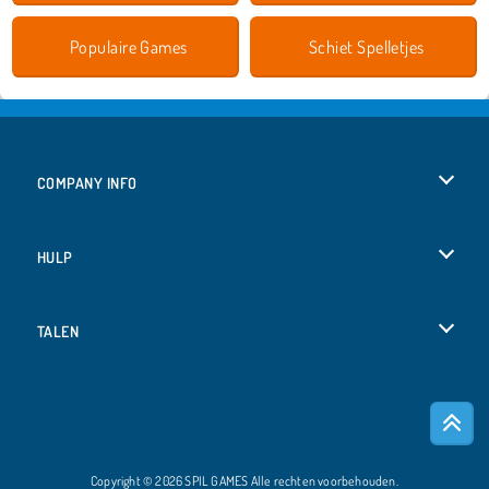
Populaire Games
Schiet Spelletjes
COMPANY INFO
Gebruiksvoorwaarden
HULP
Ons privacybeleid
Help
TALEN
Cookies
Deutsch
Cookietoestemming
Русский
Copyright © 2026 SPIL GAMES Alle rechten voorbehouden.