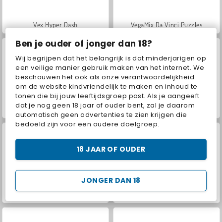
Vex Hyper Dash
VegaMix Da Vinci Puzzles
Ben je ouder of jonger dan 18?
Wij begrijpen dat het belangrijk is dat minderjarigen op
een veilige manier gebruik maken van het internet. We
beschouwen het ook als onze verantwoordelijkheid
om de website kindvriendelijk te maken en inhoud te
tonen die bij jouw leeftijdsgroep past. Als je aangeeft
dat je nog geen 18 jaar of ouder bent, zal je daarom
World War 2 Shooter
Let's Fish!
automatisch geen advertenties te zien krijgen die
bedoeld zijn voor een oudere doelgroep.
18 JAAR OF OUDER
JONGER DAN 18
Hidden Object: Street of Secrets
ASMR Makeover & Makeup Studio