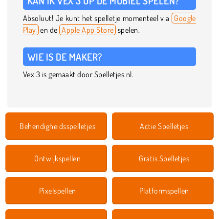
KAN IK VEX 3 OP DE MOBIEL SPELEN?
Absoluut! Je kunt het spelletje momenteel via
Google
Play
en de
Apple App Store
spelen.
WIE IS DE MAKER?
Vex 3 is gemaakt door Spelletjes.nl.
Behendigheidsspelletjes
Actie Spelletjes
Ontwijkspellen
Gratis Spelletjes
Pixelspellen
Platformspellen