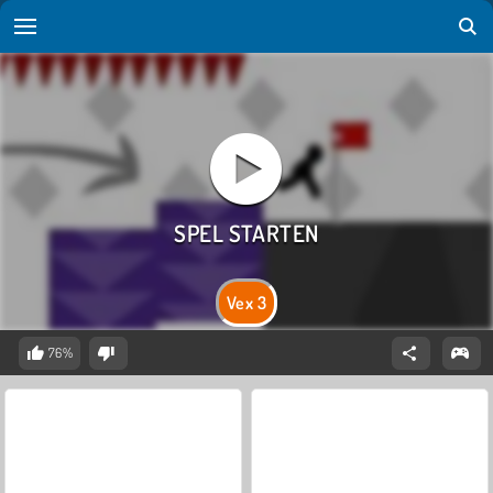
Vex 3
76%