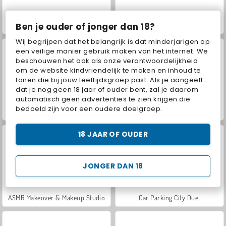
Ben je ouder of jonger dan 18?
VegaMix Da Vinci Puzzles
World War 2 Shooter
Wij begrijpen dat het belangrijk is dat minderjarigen op
een veilige manier gebruik maken van het internet. We
beschouwen het ook als onze verantwoordelijkheid
om de website kindvriendelijk te maken en inhoud te
tonen die bij jouw leeftijdsgroep past. Als je aangeeft
dat je nog geen 18 jaar of ouder bent, zal je daarom
automatisch geen advertenties te zien krijgen die
bedoeld zijn voor een oudere doelgroep.
Farm Merge Valley
Hidden Object: Street of Secrets
18 JAAR OF OUDER
JONGER DAN 18
ASMR Makeover & Makeup Studio
Car Parking City Duel