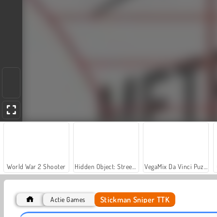
World War 2 Shooter
Hidden Object: Street of Secrets
VegaMix Da Vinci Puzzles
Stickman Sniper TTK
Actie Games