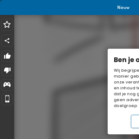
Nieuw
Ben je 
Wij begrijp
manier geb
onze verant
en inhoud t
dat je nog 
geen advert
doelgroep.