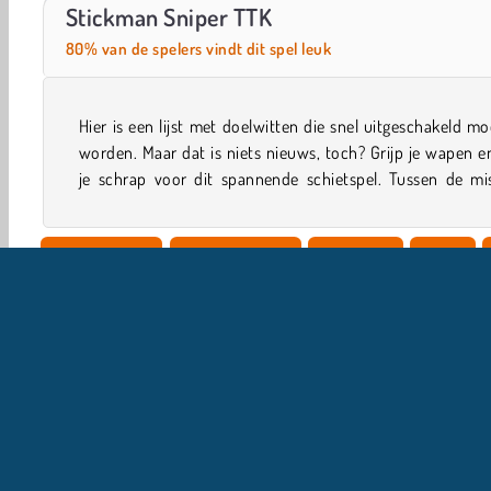
Let's Fish!
Sniper Ultimate Assassin
Stickman Sniper TTK
80% van de spelers vindt dit spel leuk
Hier is een lijst met doelwitten die snel uitgeschakeld m
door kun je je wapens upgraden om ze nog coole
worden. Maar dat is niets nieuws, toch? Grijp je wapen e
je schrap voor dit spannende schietspel. Tussen de mis
Single-player
Sluipschutters
Stickman
Actie