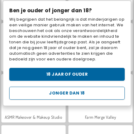
Ben je ouder of jonger dan 18?
Car Parking City Duel
VegaMix Da Vinci Puzzles
Wij begrijpen dat het belangrijk is dat minderjarigen op
een veilige manier gebruik maken van het internet. We
beschouwen het ook als onze verantwoordelijkheid
om de website kindvriendelijk te maken en inhoud te
tonen die bij jouw leeftijdsgroep past. Als je aangeeft
dat je nog geen 18 jaar of ouder bent, zal je daarom
automatisch geen advertenties te zien krijgen die
bedoeld zijn voor een oudere doelgroep.
World War 2 Shooter
Hidden Object: Street of Secrets
18 JAAR OF OUDER
JONGER DAN 18
ASMR Makeover & Makeup Studio
Farm Merge Valley