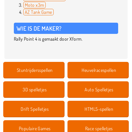
Moto x3m
AZ Tank Game
WIE IS DE MAKER?
Rally Point 4 is gemaakt door Xform.
Stuntrijdersspellen
Heuvelracespellen
3D spelletjes
Auto Spelletjes
Drift Spelletjes
HTML5-spellen
Populaire Games
Race spelletjes