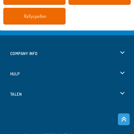
Rallyspellen
COMPANY INFO
Gebruiksvoorwaarden
HULP
Ons privacybeleid
Help
TALEN
Cookies
English
Cookietoestemming
Deutsch