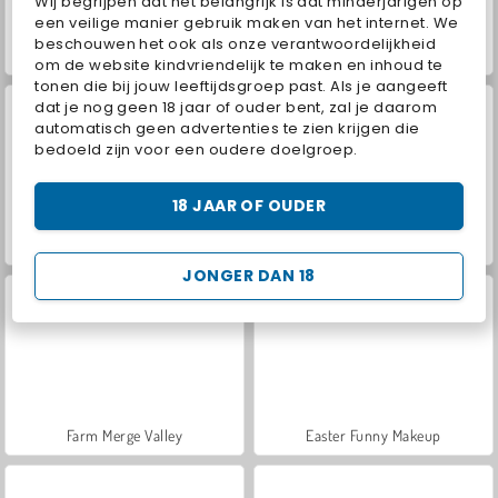
Wij begrijpen dat het belangrijk is dat minderjarigen op
een veilige manier gebruik maken van het internet. We
beschouwen het ook als onze verantwoordelijkheid
ASMR Makeover & Makeup Studio
Hidden Object: Street of Secrets
om de website kindvriendelijk te maken en inhoud te
tonen die bij jouw leeftijdsgroep past. Als je aangeeft
dat je nog geen 18 jaar of ouder bent, zal je daarom
automatisch geen advertenties te zien krijgen die
bedoeld zijn voor een oudere doelgroep.
18 JAAR OF OUDER
VegaMix Da Vinci Puzzles
Let's Fish!
JONGER DAN 18
Farm Merge Valley
Easter Funny Makeup