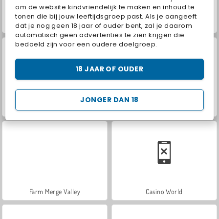
om de website kindvriendelijk te maken en inhoud te
tonen die bij jouw leeftijdsgroep past. Als je aangeeft
ASMR Makeover & Makeup Studio
VegaMix Da Vinci Puzzles
dat je nog geen 18 jaar of ouder bent, zal je daarom
automatisch geen advertenties te zien krijgen die
bedoeld zijn voor een oudere doelgroep.
18 JAAR OF OUDER
JONGER DAN 18
Hidden Object: Street of Secrets
World War 2 Shooter
Farm Merge Valley
Casino World