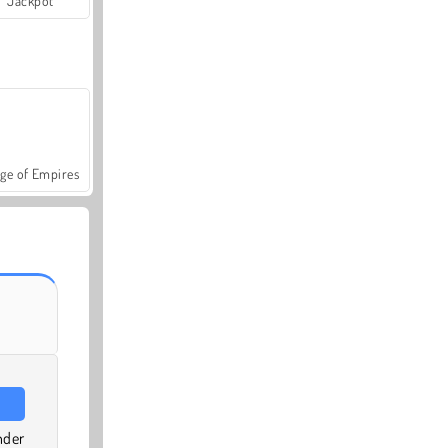
Jackpot
ge of Empires
nder