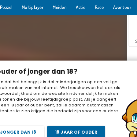
Puzzel
Multiplayer
Meiden
Actie
Race
Avontuur
ouder of jonger dan 18?
en dat het belangrijk is dat minderjarigen op een veilige
ruik maken van het internet. We beschouwen het ook als
woordelijkheid om de website kindvriendelijk te maken
Z
e tonen die bij jouw leeftijdsgroep past. Als je aangeeft
geen 18 jaar of ouder bent, zal je daarom automatisch
enties te zien krijgen die bedoeld zijn voor een oudere
JONGER DAN 18
18 JAAR OF OUDER