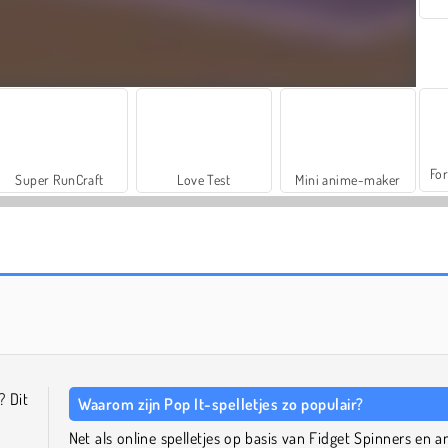
For
Super RunCraft
Love Test
Mini anime-maker
Farm Merge Valley
Magic Tiles 3
? Dit
Waarom zijn Pop It-spelletjes zo populair?
Net als online spelletjes op basis van Fidget Spinners en a