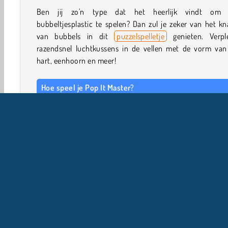
Ben jij zo'n type dat het heerlijk vindt om
bubbeltjesplastic te spelen? Dan zul je zeker van het kn
van bubbels in dit
puzzelspelletje
genieten. Verple
razendsnel luchtkussens in de vellen met de vorm van
hart, eenhoorn en meer!
Hoe speel je Pop It Master?
Pop It Master is een
klikspelletje
geïnspireerd op Po
Fidget-speelgoed. Verpletter de bubbels razendsnel in
level.
Spelbediening
GEBRUIK DE MUIS om door het menu te bladeren.
KLIK MET LINKS om op een bubbel te drukken.