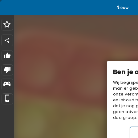
Nieuw
Ben je 
Wij begrijp
manier geb
onze verant
en inhoud t
dat je nog 
geen advert
doelgroep.