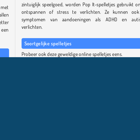
zintuiglijk speelgoed, worden Pop It-spelletjes gebruikt o
 met
ontspannen of stress te verlichten. Ze kunnen oo
allen
symptomen van aandoeningen als ADHD en auti
tter
verlichten.
 een
Soortgelijke spelletjes
Probeer ook deze geweldige online spelletjes eens.
p It
Lines
 elk
Sort Hoop
Bubble Shooter
Coloruid 2
Wie is de maker?
Pop It Master is gemaakt door RAD BROTHERS.