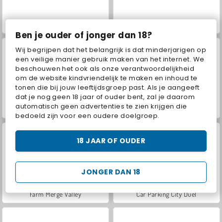
VegaMix Da Vinci Puzzles
World War 2 Shooter
Ben je ouder of jonger dan 18?
Wij begrijpen dat het belangrijk is dat minderjarigen op
een veilige manier gebruik maken van het internet. We
beschouwen het ook als onze verantwoordelijkheid
om de website kindvriendelijk te maken en inhoud te
tonen die bij jouw leeftijdsgroep past. Als je aangeeft
dat je nog geen 18 jaar of ouder bent, zal je daarom
automatisch geen advertenties te zien krijgen die
Hidden Object: Street of Secrets
ASMR Makeover & Makeup Studio
bedoeld zijn voor een oudere doelgroep.
18 JAAR OF OUDER
JONGER DAN 18
Farm Merge Valley
Car Parking City Duel