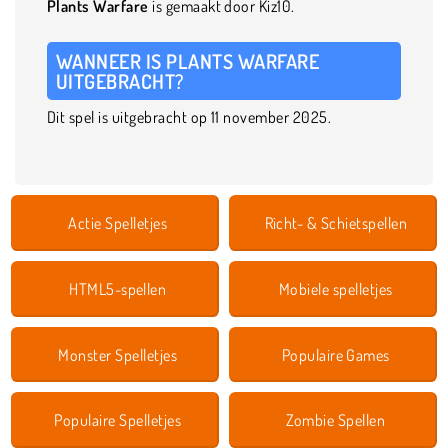
Plants Warfare
is gemaakt door Kiz10.
WANNEER IS PLANTS WARFARE
UITGEBRACHT?
Dit spel is uitgebracht op 11 november 2025.
Actie Spelletjes
Richt- & Schietspellen
HTML5-spellen
Mobiele spelletjes
Monster Spelletjes
Populaire Games
Populaire Spelletjes
Zombie Spellen