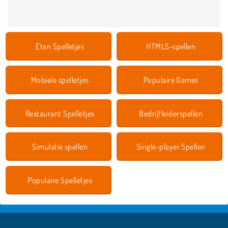
Eten Spelletjes
HTML5-spellen
Mobiele spelletjes
Populaire Games
Restaurant Spelletjes
Bedrijfleiderspellen
Simulatie spellen
Single-player Spellen
Populaire Spelletjes