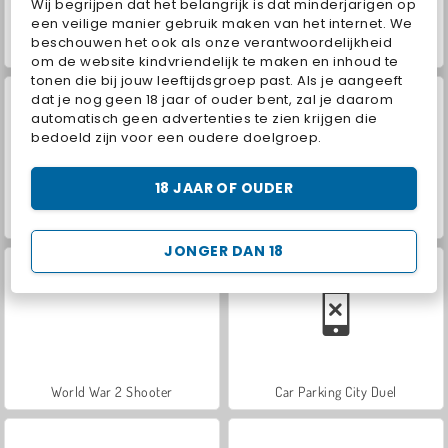
Wij begrijpen dat het belangrijk is dat minderjarigen op
een veilige manier gebruik maken van het internet. We
beschouwen het ook als onze verantwoordelijkheid
Hidden Object: Street of Secrets
VegaMix Da Vinci Puzzles
om de website kindvriendelijk te maken en inhoud te
tonen die bij jouw leeftijdsgroep past. Als je aangeeft
dat je nog geen 18 jaar of ouder bent, zal je daarom
automatisch geen advertenties te zien krijgen die
bedoeld zijn voor een oudere doelgroep.
18 JAAR OF OUDER
Farm Merge Valley
ASMR Makeover & Makeup Studio
JONGER DAN 18
World War 2 Shooter
Car Parking City Duel