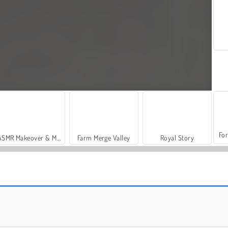
For
ASMR Makeover & Makeup Studio
Farm Merge Valley
Royal Story
Casino World
Obby Prison Run