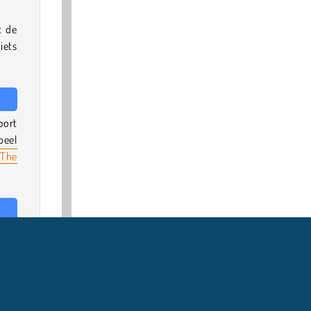
t de
iets
oort
peel
The
l in
juni