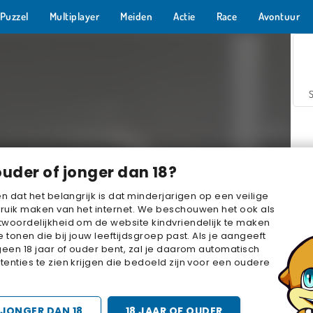
Puzzel
Multiplayer
Meiden
Actie
Race
Avontuur
ouder of jonger dan 18?
en dat het belangrijk is dat minderjarigen op een veilige
ruik maken van het internet. We beschouwen het ook als
woordelijkheid om de website kindvriendelijk te maken
Z
e tonen die bij jouw leeftijdsgroep past. Als je aangeeft
geen 18 jaar of ouder bent, zal je daarom automatisch
enties te zien krijgen die bedoeld zijn voor een oudere
JONGER DAN 18
18 JAAR OF OUDER