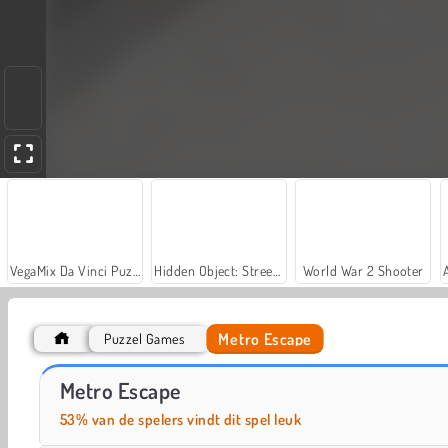
VegaMix Da Vinci Puzzles
Hidden Object: Street of Secrets
World War 2 Shooter
Metro Escape
Puzzel Games
Let's Fish!
Car Parking City Duel
Metro Escape
53% van de spelers vindt dit spel leuk