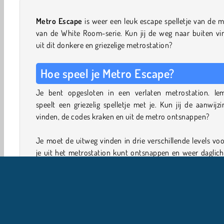
Metro Escape
is weer een leuk escape spelletje van de 
van de White Room-serie. Kun jij de weg naar buiten vi
uit dit donkere en griezelige metrostation?
Hoe speel je Metro Escape?
Je bent opgesloten in een verlaten metrostation. Ie
speelt een griezelig spelletje met je. Kun jij de aanwijz
vinden, de codes kraken en uit de metro ontsnappen?
Je moet de uitweg vinden in drie verschillende levels vo
je uit het metrostation kunt ontsnappen en weer daglich
zien. Zoek in elke kamer naar voorwerpen die je 
oppakken of bekijken. Tik op de pijltjes om rond te kijken 
kamer. Tik op het pijltje omlaag in de benedenhoek om w
gaan bij een voorwerp dat je aan het bekijken bent.