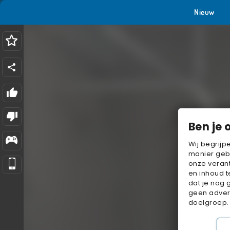
Nieuw
Ben je 
Wij begrijp
manier geb
onze verant
en inhoud t
dat je nog 
geen advert
doelgroep.