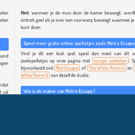
maker
Hint
: wanneer je de muis door de kamer beweegt, word
nden
omtrek geel als je over een voorwerp beweegt waarmee je 
kunt doen.
Speel meer gratis online spelletjes zoals Metro Escape
Vind je dit een leuk spel, speel dan meet van dit s
mand
zoekspelletjes op onze pagina met
escape spelletjes
. S
ingen
bijvoorbeeld ook
Red Escape
, of
The White Room 4
en
White Room 5
van dezelfde studio.
ordat
Wie is de maker van Metro Escape?
t zal
kunt
Metro Escape
is gemaakt door isotropic.
in de
eg te
Wanneer is Metro Escape voor het eerst uitgebracht?
Deze game is voor het eerst uitgebracht voor mobie
september 2023. Deze browserversie is uitgebracht in 