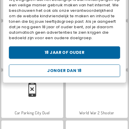
een veilige manier gebruik maken van het internet. We
beschouwen het ook als onze verantwoordelijkheid
ASMR Makeover & Makeup Studio
Hidden Object: Street of Secrets
om de website kindvriendelijk te maken en inhoud te
tonen die bij jouw leeftijdsgroep past. Als je aangeeft
dat je nog geen 18 jaar of ouder bent, zal je daarom
automatisch geen advertenties te zien krijgen die
bedoeld zijn voor een oudere doelgroep.
18 JAAR OF OUDER
VegaMix Da Vinci Puzzles
Farm Merge Valley
JONGER DAN 18
Car Parking City Duel
World War 2 Shooter