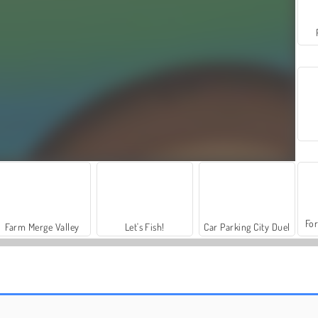
For
Farm Merge Valley
Let's Fish!
Car Parking City Duel
Skatelander
Tomb Runner