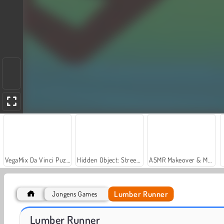
VegaMix Da Vinci Puzzles
Hidden Object: Street of Secrets
ASMR Makeover & Makeup Studio
Lumber Runner
Jongens Games
Jack en de bonenstaak: goudkoorts
Springen maar
Lumber Runner