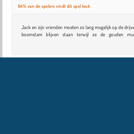
64% van de spelers vindt dit spel leuk
Jack en zijn vrienden moeten zo lang mogelijk op de drij
verzamelen. Kun jij zorgen dat ze er niet vanaf vallen i
boomstam blijven staan terwijl ze de gouden mu
Behendigheid
Jongens
Eindeloos Rennen
Grappi