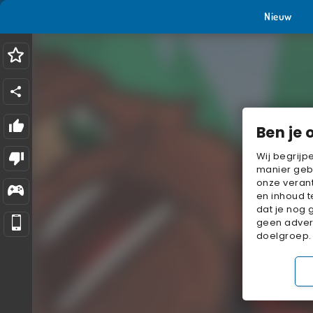
Nieuw
Ben je 
Wij begrijp
manier geb
onze verant
en inhoud t
dat je nog 
geen advert
doelgroep.