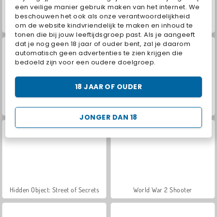
een veilige manier gebruik maken van het internet. We
beschouwen het ook als onze verantwoordelijkheid
ASMR Makeover & Makeup Studio
VegaMix Da Vinci Puzzles
om de website kindvriendelijk te maken en inhoud te
tonen die bij jouw leeftijdsgroep past. Als je aangeeft
dat je nog geen 18 jaar of ouder bent, zal je daarom
automatisch geen advertenties te zien krijgen die
bedoeld zijn voor een oudere doelgroep.
18 JAAR OF OUDER
Royal Story
Farm Merge Valley
JONGER DAN 18
Hidden Object: Street of Secrets
World War 2 Shooter