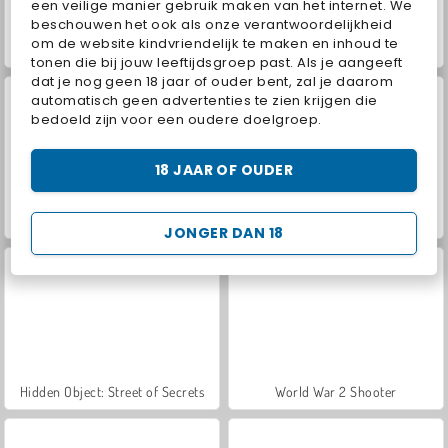
een veilige manier gebruik maken van het internet. We
beschouwen het ook als onze verantwoordelijkheid
om de website kindvriendelijk te maken en inhoud te
Farm Merge Valley
ASMR Makeover & Makeup Studio
tonen die bij jouw leeftijdsgroep past. Als je aangeeft
dat je nog geen 18 jaar of ouder bent, zal je daarom
automatisch geen advertenties te zien krijgen die
bedoeld zijn voor een oudere doelgroep.
18 JAAR OF OUDER
VegaMix Da Vinci Puzzles
Royal Story
JONGER DAN 18
Hidden Object: Street of Secrets
World War 2 Shooter