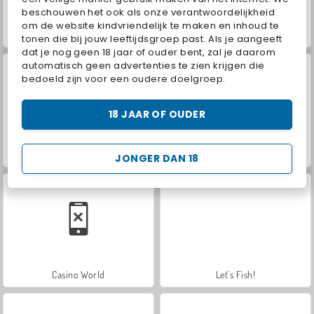
beschouwen het ook als onze verantwoordelijkheid
om de website kindvriendelijk te maken en inhoud te
ASMR Makeover & Makeup Studio
Hidden Object: Street of Secrets
tonen die bij jouw leeftijdsgroep past. Als je aangeeft
dat je nog geen 18 jaar of ouder bent, zal je daarom
automatisch geen advertenties te zien krijgen die
bedoeld zijn voor een oudere doelgroep.
18 JAAR OF OUDER
Car Parking City Duel
VegaMix Da Vinci Puzzles
JONGER DAN 18
Casino World
Let's Fish!