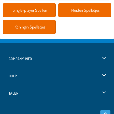
Single-player Spellen
Meiden Spelletjes
Koningin Spelletjes
COMPANY INFO
Gebruiksvoorwaarden
HULP
Ons privacybeleid
Help
TALEN
Cookies
Deutsch