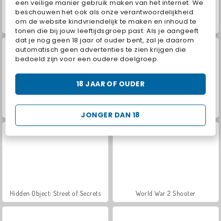
een veilige manier gebruik maken van het internet. We
beschouwen het ook als onze verantwoordelijkheid
om de website kindvriendelijk te maken en inhoud te
ASMR Makeover & Makeup Studio
VegaMix Da Vinci Puzzles
tonen die bij jouw leeftijdsgroep past. Als je aangeeft
dat je nog geen 18 jaar of ouder bent, zal je daarom
automatisch geen advertenties te zien krijgen die
bedoeld zijn voor een oudere doelgroep.
18 JAAR OF OUDER
Farm Merge Valley
Royal Story
JONGER DAN 18
Hidden Object: Street of Secrets
World War 2 Shooter