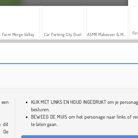
For
Farm Merge Valley
Car Parking City Duel
ASMR Makeover & Makeup Studio
Real Squid 3D
Kitten Hide and Seek
 een
KLIK MET LINKS EN HOUD INGEDRUKT om je personag
besturen.
BEWEEG DE MUIS om het personage naar links of re
 dit
te laten gaan.
. De