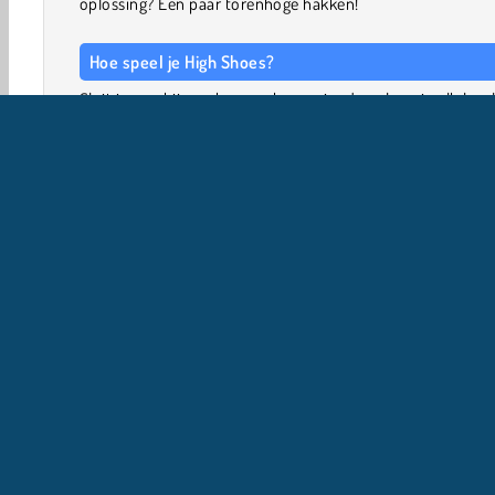
oplossing? Een paar torenhoge hakken!
Hoe speel je High Shoes?
Sluit je aan bij een beer en haar vrienden als ze in elk leve
dit
hardloopspelletje
schoenen maken. Die gebruiken z
obstakels te omzeilen terwijl ze de eindstreep e
schatkisten nét daarachter proberen te bereiken.
Spelbediening
Behendigheid
3D spelletjes
Actie
HTML5
Mo