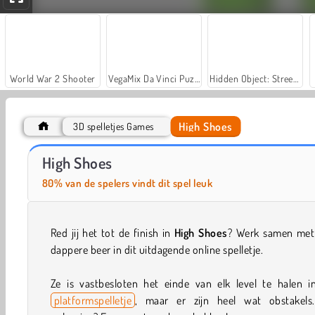
World War 2 Shooter
VegaMix Da Vinci Puzzles
Hidden Object: Street of Secrets
High Shoes
3D spelletjes Games
Let's Fish!
Casino World
High Shoes
80% van de spelers vindt dit spel leuk
Red jij het tot de finish in
High Shoes
? Werk samen met
dappere beer in dit uitdagende online spelletje.
Ze is vastbesloten het einde van elk level te halen in
platformspelletje
, maar er zijn heel wat obstakels