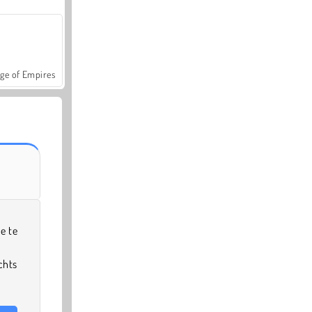
ge of Empires
e te
chts