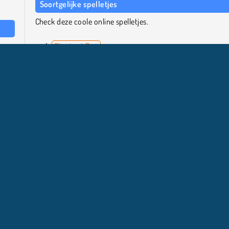
Soortgelijke spelletjes
Check deze coole online spelletjes.
l van
Shortcut Run
e om
Parkour Parkour
n de
Brick Surfer
Escape Out
Wie is de maker?
High Shoes is gemaakt door BPTop.
biel
Platformspellen
Populair