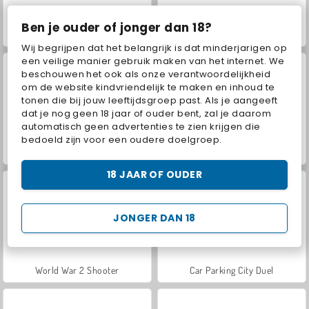
Ben je ouder of jonger dan 18?
ASMR Makeover & Makeup Studio
VegaMix Da Vinci Puzzles
Wij begrijpen dat het belangrijk is dat minderjarigen op
een veilige manier gebruik maken van het internet. We
beschouwen het ook als onze verantwoordelijkheid
om de website kindvriendelijk te maken en inhoud te
tonen die bij jouw leeftijdsgroep past. Als je aangeeft
dat je nog geen 18 jaar of ouder bent, zal je daarom
automatisch geen advertenties te zien krijgen die
bedoeld zijn voor een oudere doelgroep.
Farm Merge Valley
Hidden Object: Street of Secrets
18 JAAR OF OUDER
JONGER DAN 18
World War 2 Shooter
Car Parking City Duel