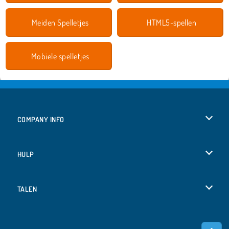
Meiden Spelletjes
HTML5-spellen
Mobiele spelletjes
COMPANY INFO
Gebruiksvoorwaarden
HULP
Ons privacybeleid
Help
TALEN
Cookies
Deutsch