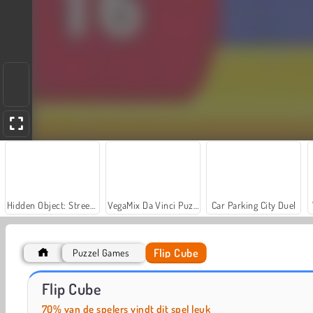
Hidden Object: Street of Secrets
VegaMix Da Vinci Puzzles
Car Parking City Duel
Flip Cube
Puzzel Games
Casino World
Let's Fish!
Flip Cube
70% van de spelers vindt dit spel leuk