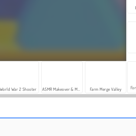
For
World War 2 Shooter
ASMR Makeover & Makeup Studio
Farm Merge Valley
Unblock Cube 3D
Magic Cube