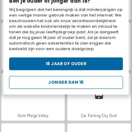
Ben je ouder of jonger dan 18?
Wij begrijpen dat het belangrijk is dat minderjarigen op
ASMR Makeover & Makeup Studio
VegaMix Da Vinci Puzzles
een veilige manier gebruik maken van het internet. We
beschouwen het ook als onze verantwoordelijkheid
om de website kindvriendelijk te maken en inhoud te
tonen die bij jouw leeftijdsgroep past. Als je aangeeft
dat je nog geen 18 jaar of ouder bent, zal je daarom
automatisch geen advertenties te zien krijgen die
bedoeld zijn voor een oudere doelgroep.
18 JAAR OF OUDER
Hidden Object: Street of Secrets
World War 2 Shooter
JONGER DAN 18
Farm Merge Valley
Car Parking City Duel