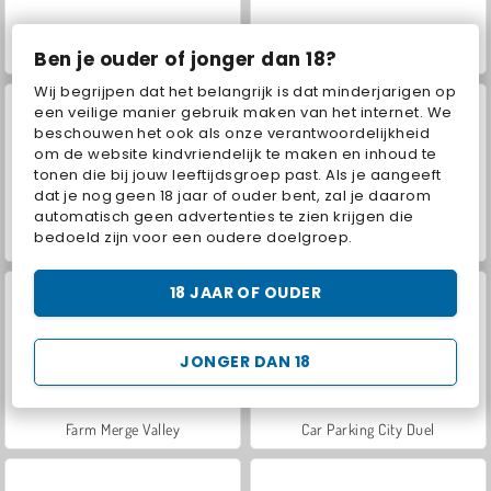
VegaMix Da Vinci Puzzles
World War 2 Shooter
Ben je ouder of jonger dan 18?
Wij begrijpen dat het belangrijk is dat minderjarigen op
een veilige manier gebruik maken van het internet. We
beschouwen het ook als onze verantwoordelijkheid
om de website kindvriendelijk te maken en inhoud te
tonen die bij jouw leeftijdsgroep past. Als je aangeeft
dat je nog geen 18 jaar of ouder bent, zal je daarom
automatisch geen advertenties te zien krijgen die
bedoeld zijn voor een oudere doelgroep.
Hidden Object: Street of Secrets
ASMR Makeover & Makeup Studio
18 JAAR OF OUDER
JONGER DAN 18
Farm Merge Valley
Car Parking City Duel