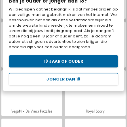
Ben je ouder of jonger dan 18?
Wij begrijpen dat het belangrijk is dat minderjarigen op
Extreme motorrace
Stickman Archer 2
een veilige manier gebruik maken van het internet. We
beschouwen het ook als onze verantwoordelijkheid
om de website kindvriendelijk te maken en inhoud te
tonen die bij jouw leeftijdsgroep past. Als je aangeeft
dat je nog geen 18 jaar of ouder bent, zal je daarom
automatisch geen advertenties te zien krijgen die
bedoeld zijn voor een oudere doelgroep.
18 JAAR OF OUDER
Farm Merge Valley
ASMR Makeover & Makeup Studio
JONGER DAN 18
VegaMix Da Vinci Puzzles
Royal Story