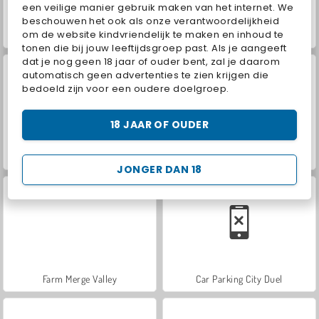
een veilige manier gebruik maken van het internet. We
beschouwen het ook als onze verantwoordelijkheid
om de website kindvriendelijk te maken en inhoud te
Hidden Object: Street of Secrets
VegaMix Da Vinci Puzzles
tonen die bij jouw leeftijdsgroep past. Als je aangeeft
dat je nog geen 18 jaar of ouder bent, zal je daarom
automatisch geen advertenties te zien krijgen die
bedoeld zijn voor een oudere doelgroep.
18 JAAR OF OUDER
ASMR Makeover & Makeup Studio
World War 2 Shooter
JONGER DAN 18
Farm Merge Valley
Car Parking City Duel