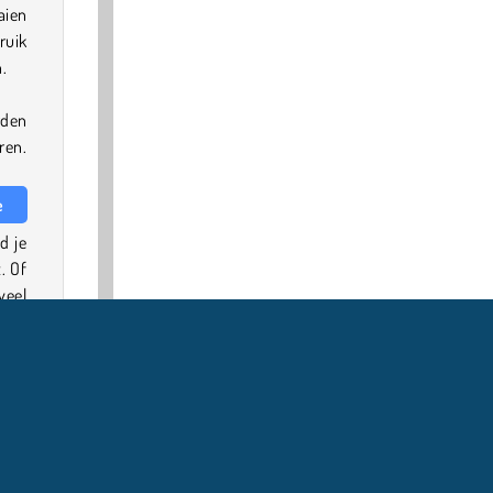
aien
ruik
n.
rden
ren.
e
d je
. Of
veel
 die
beer