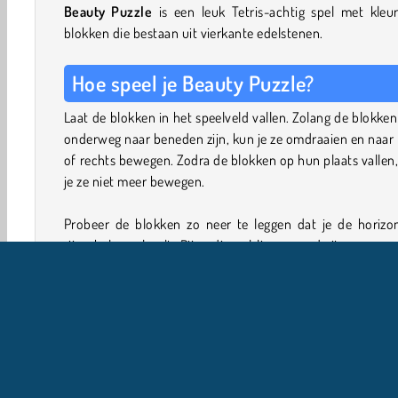
Beauty Puzzle
is een leuk Tetris-achtig spel met kleur
blokken die bestaan uit vierkante edelstenen.
Hoe speel je Beauty Puzzle?
Laat de blokken in het speelveld vallen. Zolang de blokke
onderweg naar beneden zijn, kun je ze omdraaien en naar 
of rechts bewegen. Zodra de blokken op hun plaats vallen
je ze niet meer bewegen.
Probeer de blokken zo neer te leggen dat je de horizon
rijen helemaal vult. Rijen die vol liggen verdwijnen, waa
er weer ruimte vrijkomt voor nieuwe blokken. Als er te
blokken in het speelveld komen te liggen en alles zich t
bovenrand opstapelt, verlies je het spel.
Spelbesturing
Je kunt de muis of de pijltjestoetsen gebruiken om te spel