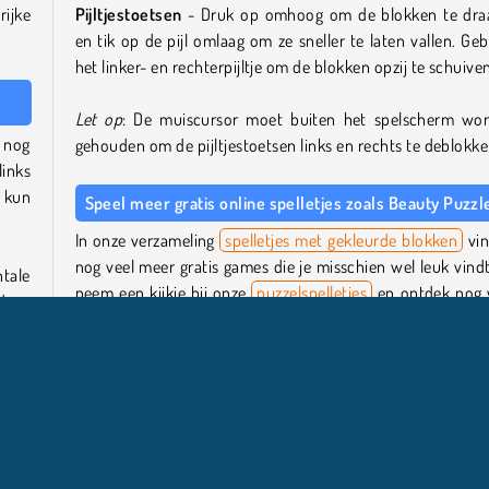
rijke
Pijltjestoetsen
- Druk op omhoog om de blokken te dra
en tik op de pijl omlaag om ze sneller te laten vallen. Geb
het linker- en rechterpijltje om de blokken opzij te schuive
Let op
: De muiscursor moet buiten het spelscherm wo
n nog
gehouden om de pijltjestoetsen links en rechts te deblokke
links
, kun
Speel meer gratis online spelletjes zoals Beauty Puzzl
In onze verzameling
spelletjes met gekleurde blokken
vin
nog veel meer gratis games die je misschien wel leuk vindt
tale
neem een kijkje bij onze
puzzelspelletjes
en ontdek nog 
rdoor
meer gave puzzelgenres. Was je op zoek naar een game
 veel
meer met beautyproducten en styling te maken heeft, pro
ot de
dan onze pagina met
schoonheidsspelletjes
.
Wie is de maker van Beauty Puzzle?
Beauty Puzzle
is gemaakt door IT-Hype.
en: