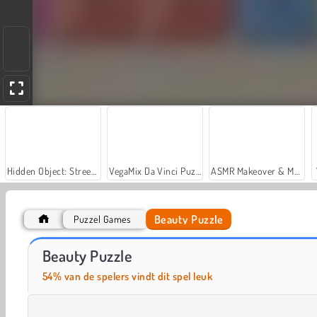
Hidden Object: Street of Secrets
VegaMix Da Vinci Puzzles
ASMR Makeover & Makeup Studio
Beauty Puzzle
Puzzel Games
Casino World
Let's Fish!
Beauty Puzzle
54% van de spelers vindt dit spel leuk