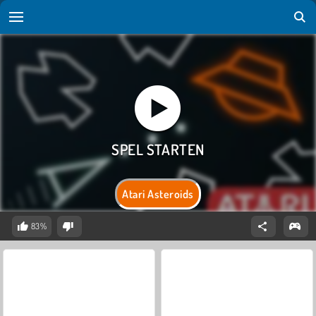
Atari Asteroids
83%