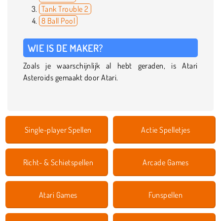
Tank Trouble 2
8 Ball Pool
WIE IS DE MAKER?
Zoals je waarschijnlijk al hebt geraden, is Atari
Asteroids gemaakt door Atari.
Single-player Spellen
Actie Spelletjes
Richt- & Schietspellen
Arcade Games
Atari Games
Funspellen