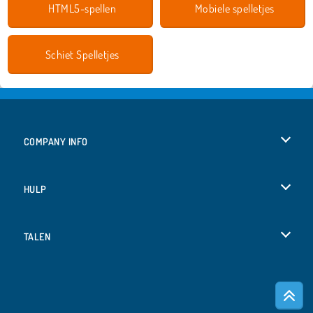
HTML5-spellen
Mobiele spelletjes
Schiet Spelletjes
COMPANY INFO
Gebruiksvoorwaarden
HULP
Ons privacybeleid
Help
TALEN
Cookies
English
Cookietoestemming