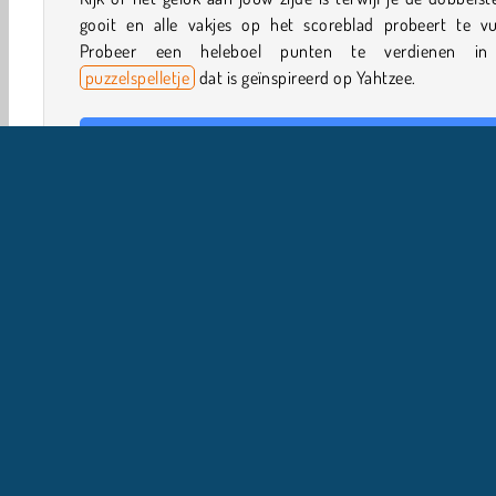
gooit en alle vakjes op het scoreblad probeert te vul
Probeer een heleboel punten te verdienen in
puzzelspelletje
dat is geïnspireerd op Yahtzee.
Hoe speel je 5 Roll?
Het doel van 5 Roll is een bepaalde reeks dobbelstene
krijgen. Tijdens elke ronde heb je drie kansen. Selecte
dobbelstenen die je wilt behouden terwijl je de combin
probeert te krijgen die op het scoreblad staan vermeld.
Spelbediening
Bord & Kaart
Dobbelen spel
HTML5
Mobiel