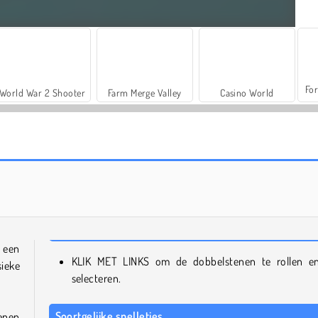
For
World War 2 Shooter
Farm Merge Valley
Casino World
Mens-erger-je-niet-legende
Klassieke mens-erger-je-niet
e een
KLIK MET LINKS om de dobbelstenen te rollen e
sieke
selecteren.
Soortgelijke spelletjes
tenen