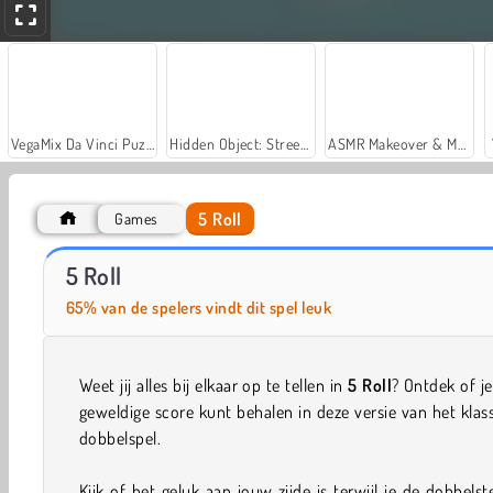
VegaMix Da Vinci Puzzles
Hidden Object: Street of Secrets
ASMR Makeover & Makeup Studio
5 Roll
Games
Let's Fish!
Car Parking City Duel
5 Roll
65% van de spelers vindt dit spel leuk
Weet jij alles bij elkaar op te tellen in
5 Roll
? Ontdek of j
geweldige score kunt behalen in deze versie van het klas
dobbelspel.
Kijk of het geluk aan jouw zijde is terwijl je de dobbels