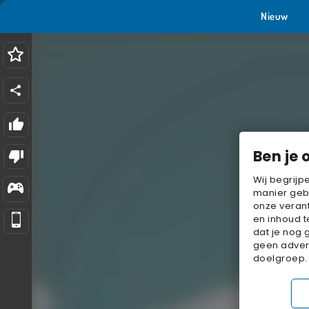
Nieuw
Ben je 
Wij begrijp
manier geb
onze verant
en inhoud t
dat je nog 
geen advert
doelgroep.