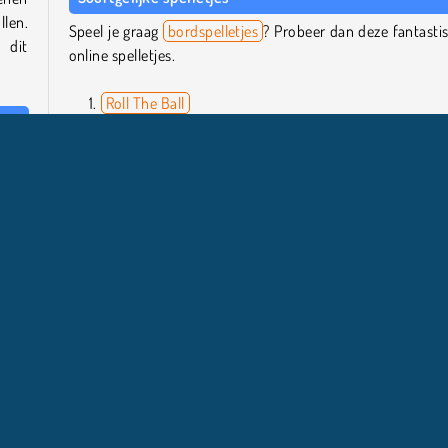
len.
Speel je graag
bordspelletjes
? Probeer dan deze fantasti
 dit
online spelletjes.
Roll The Ball
Ludo Legend
Rummikub
n te
Dice Push
er de
aties
Wie is de maker?
5 Roll is gemaakt door Arkadium.
Populair
Puzzel
Populaire Spelletjes