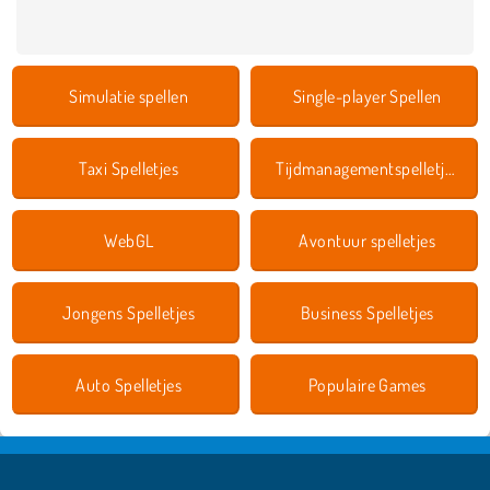
Simulatie spellen
Single-player Spellen
Taxi Spelletjes
Tijdmanagementspelletjes
WebGL
Avontuur spelletjes
Jongens Spelletjes
Business Spelletjes
Auto Spelletjes
Populaire Games