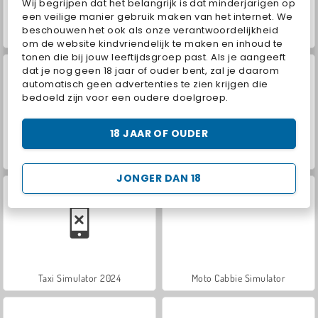
Wij begrijpen dat het belangrijk is dat minderjarigen op
een veilige manier gebruik maken van het internet. We
beschouwen het ook als onze verantwoordelijkheid
Car Parking City Duel
VegaMix Da Vinci Puzzles
om de website kindvriendelijk te maken en inhoud te
tonen die bij jouw leeftijdsgroep past. Als je aangeeft
dat je nog geen 18 jaar of ouder bent, zal je daarom
automatisch geen advertenties te zien krijgen die
bedoeld zijn voor een oudere doelgroep.
18 JAAR OF OUDER
Farm Merge Valley
Hidden Object: Street of Secrets
JONGER DAN 18
Taxi Simulator 2024
Moto Cabbie Simulator