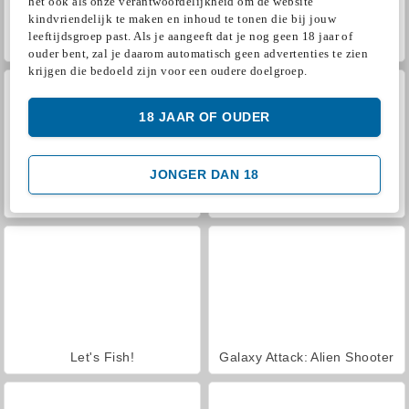
het ook als onze verantwoordelijkheid om de website
kindvriendelijk te maken en inhoud te tonen die bij jouw
leeftijdsgroep past. Als je aangeeft dat je nog geen 18 jaar of
Hidden Object: Street of Secrets
VegaMix Da Vinci Puzzles
ouder bent, zal je daarom automatisch geen advertenties te zien
krijgen die bedoeld zijn voor een oudere doelgroep.
18 JAAR OF OUDER
JONGER DAN 18
ASMR Makeover & Makeup Studio
Farm Merge Valley
Let's Fish!
Galaxy Attack: Alien Shooter