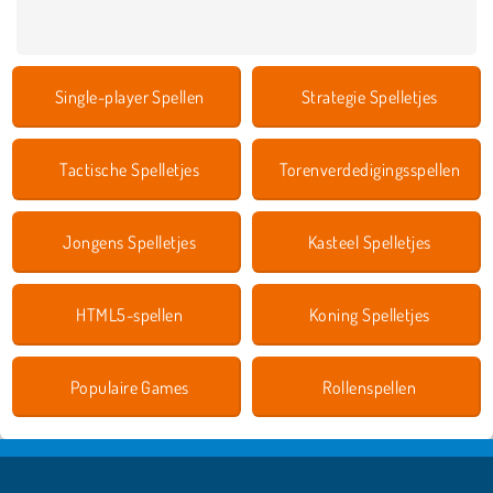
Single-player Spellen
Strategie Spelletjes
Tactische Spelletjes
Torenverdedigingsspellen
Jongens Spelletjes
Kasteel Spelletjes
HTML5-spellen
Koning Spelletjes
Populaire Games
Rollenspellen