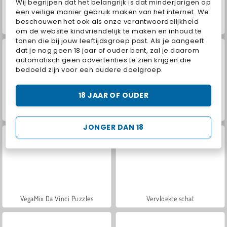
Wij begrijpen dat het belangrijk is dat minderjarigen op
een veilige manier gebruik maken van het internet. We
beschouwen het ook als onze verantwoordelijkheid
2D torenverdediging
Merge Cannon: Chicken Defense
om de website kindvriendelijk te maken en inhoud te
tonen die bij jouw leeftijdsgroep past. Als je aangeeft
dat je nog geen 18 jaar of ouder bent, zal je daarom
automatisch geen advertenties te zien krijgen die
bedoeld zijn voor een oudere doelgroep.
18 JAAR OF OUDER
Hidden Object: Street of Secrets
Castle Defender Saga
JONGER DAN 18
VegaMix Da Vinci Puzzles
Vervloekte schat