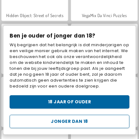
Hidden Object: Street of Secrets
VegaMix Da Vinci Puzzles
Ben je ouder of jonger dan 18?
Wij begrijpen dat het belangrijk is dat minderjarigen op
een veilige manier gebruik maken van het internet. We
beschouwen het ook als onze verantwoordelijkheid
om de website kindvriendelijk te maken en inhoud te
tonen die bij jouw leeftijdsgroep past. Als je aangeeft
ASMR Makeover & Makeup Studio
World War 2 Shooter
dat je nog geen 18 jaar of ouder bent, zal je daarom
automatisch geen advertenties te zien krijgen die
bedoeld zijn voor een oudere doelgroep.
18 JAAR OF OUDER
JONGER DAN 18
Farm Merge Valley
Royal Story