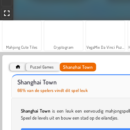
Mahjong Cute Tiles
Cryptogram
VegaMix Da Vinci Puzzles
Shanghai Town
Puzzel Games
Farm Merge Valley
Let's Fish!
Shanghai Town
66% van de spelers vindt dit spel leuk
Shanghai Town
is een leuk een eenvoudig mahjongspell
Speel de levels uit en bouw een stad op de eilandjes.