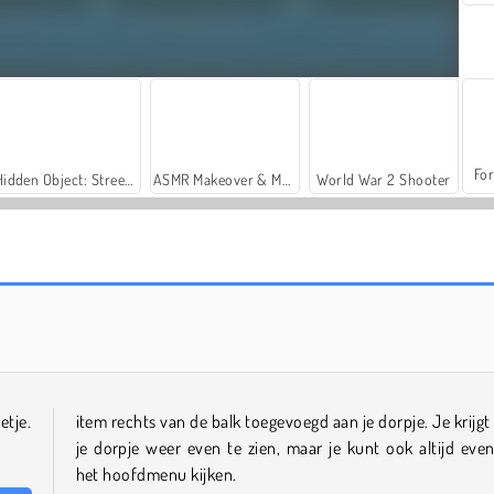
For
Hidden Object: Street of Secrets
ASMR Makeover & Makeup Studio
World War 2 Shooter
Casino World
Car Parking City Duel
etje.
item rechts van de balk toegevoegd aan je dorpje. Je krijgt
je dorpje weer even te zien, maar je kunt ook altijd even
het hoofdmenu kijken.