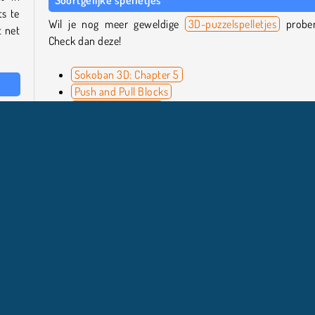
Soortgelijke spelletjes
ts te
Wil je nog meer geweldige
3D-puzzelspelletjes
prober
t net
Check dan deze!
Sokoban 3D: Chapter 5
Push and Pull Blocks
level
Puzzle Roller Splat!
k de
Color Bump 3D
Wie is de maker?
Push the Block is gemaakt door JulGames.
t je
sen Spelletjes
Concentratie
Physics
Populair
Puzzel