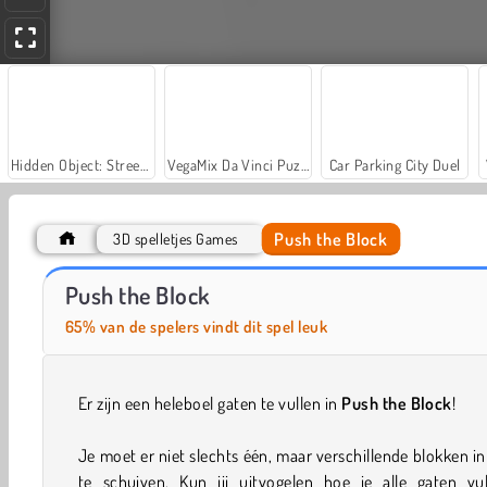
Hidden Object: Street of Secrets
VegaMix Da Vinci Puzzles
Car Parking City Duel
Push the Block
3D spelletjes Games
ASMR Makeover & Makeup Studio
Farm Merge Valley
Push the Block
65% van de spelers vindt dit spel leuk
Er zijn een heleboel gaten te vullen in
Push the Block
!
Je moet er niet slechts één, maar verschillende blokken in
te schuiven. Kun jij uitvogelen hoe je alle gaten vul