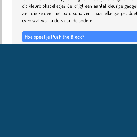
dit kleurblokspelletje? Je krijgt een aantal kleurige gadge
zien die ze over het bord schuiven, maar elke gadget doe
even wat wat anders dan de andere.
Hoe speel je Push the Block?
Het doel van dit uitdagende puzzelspelletje is om in elk 
een paar blokken in de open gaten te schuiven. Gebrui
gadgets in de juiste volgorde om alle gaten te vullen.
Spelbediening
GEBRUIK DE MUIS terwijl je besluit welke gadge
gebruikt.
Single-player
WebGL
3D spelletjes
Tetris
Her