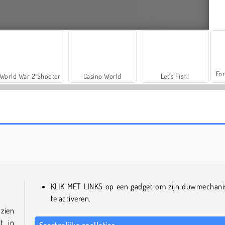
For
World War 2 Shooter
Casino World
Let's Fish!
Zenblok
Fortuinpuzzel
KLIK MET LINKS op een gadget om zijn duwmechan
te activeren.
 zien
t in