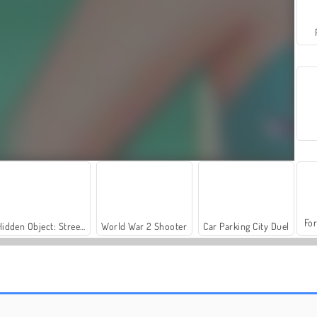
For
Hidden Object: Street of Secrets
World War 2 Shooter
Car Parking City Duel
Tatoeagesalon
IJskasteel opruimen