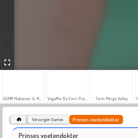
ASMR Makeover & Makeup Studio
VegaMix Da Vinci Puzzles
Farm Merge Valley
Prinses voetendokter
Verzorgen Games
Casino World
Let's Fish!
Prinses voetendokter