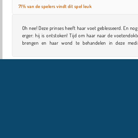
71% van de spelers vindt dit spel leuk
Oh nee! Deze prinses heeft haar voet geblesseerd. En nog
simulatiegame. Als je klaar bent, mag je met haar meega
erger: hij is ontstoken! Tijd om haar naar de voetendokt
brengen en haar wond te behandelen in deze medi
Simulatie
Verzorgen
Versieren
Dokter
Meid