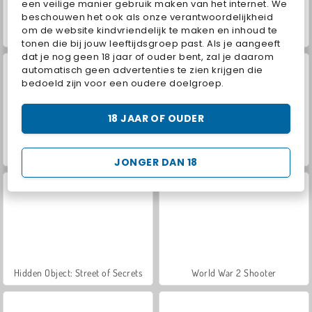
een veilige manier gebruik maken van het internet. We
beschouwen het ook als onze verantwoordelijkheid
om de website kindvriendelijk te maken en inhoud te
ASMR Makeover & Makeup Studio
VegaMix Da Vinci Puzzles
tonen die bij jouw leeftijdsgroep past. Als je aangeeft
dat je nog geen 18 jaar of ouder bent, zal je daarom
automatisch geen advertenties te zien krijgen die
bedoeld zijn voor een oudere doelgroep.
18 JAAR OF OUDER
Farm Merge Valley
Car Parking City Duel
JONGER DAN 18
Hidden Object: Street of Secrets
World War 2 Shooter