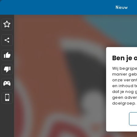
Nieuw
Ben je 
Wij begrijp
manier geb
onze verant
en inhoud t
dat je nog 
geen advert
doelgroep.