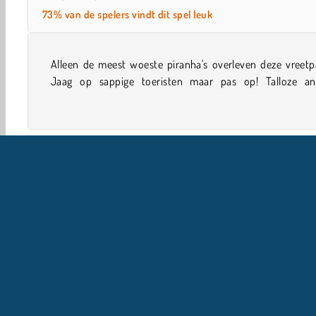
73% van de spelers vindt dit spel leuk
Alleen de meest woeste piranha's overleven deze vreetpa
piranha's zien jou ook als heerlijke kluif in dit verslin
Jaag op sappige toeristen maar pas op! Talloze an
.io-spellen
Actie
Jongens
Multiplayer
Popul