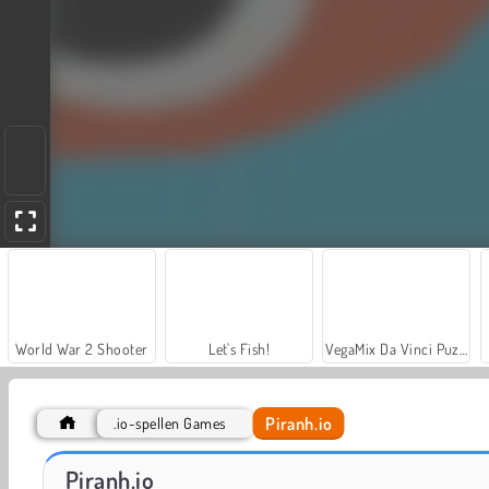
World War 2 Shooter
Let's Fish!
VegaMix Da Vinci Puzzles
Piranh.io
.io-spellen Games
Hidden Object: Street of Secrets
ASMR Makeover & Makeup Studio
Piranh.io