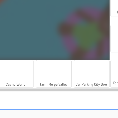
For
Casino World
Farm Merge Valley
Car Parking City Duel
Gun Night.io
Mortar.io