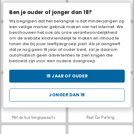
Ben je ouder of jonger dan 18?
Car Parking City Duel
3D parkeren: wrede vrachtwagens
Wij begrijpen dat het belangrijk is dat minderjarigen op
een veilige manier gebruik maken van het internet. We
beschouwen het ook als onze verantwoordelijkheid
om de website kindvriendelijk te maken en inhoud te
tonen die bij jouw leeftijdsgroep past. Als je aangeeft
dat je nog geen 18 jaar of ouder bent, zal je daarom
automatisch geen advertenties te zien krijgen die
bedoeld zijn voor een oudere doelgroep.
Hidden Object: Street of Secrets
VegaMix Da Vinci Puzzles
18 JAAR OF OUDER
JONGER DAN 18
Met de bus bergopwaarts
Real Car Parking