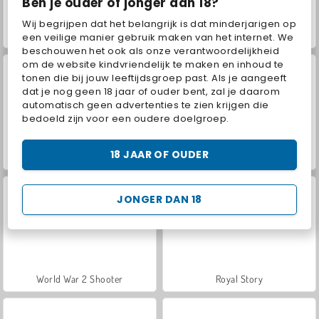
Ben je ouder of jonger dan 18?
Wij begrijpen dat het belangrijk is dat minderjarigen op
Hidden Object: Street of Secrets
VegaMix Da Vinci Puzzles
een veilige manier gebruik maken van het internet. We
beschouwen het ook als onze verantwoordelijkheid
om de website kindvriendelijk te maken en inhoud te
tonen die bij jouw leeftijdsgroep past. Als je aangeeft
dat je nog geen 18 jaar of ouder bent, zal je daarom
automatisch geen advertenties te zien krijgen die
bedoeld zijn voor een oudere doelgroep.
18 JAAR OF OUDER
Farm Merge Valley
ASMR Makeover & Makeup Studio
JONGER DAN 18
World War 2 Shooter
Royal Story