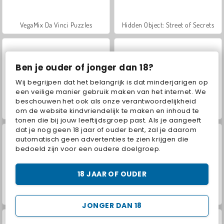
VegaMix Da Vinci Puzzles
Hidden Object: Street of Secrets
Ben je ouder of jonger dan 18?
Wij begrijpen dat het belangrijk is dat minderjarigen op
een veilige manier gebruik maken van het internet. We
beschouwen het ook als onze verantwoordelijkheid
ASMR Makeover & Makeup Studio
World War 2 Shooter
om de website kindvriendelijk te maken en inhoud te
tonen die bij jouw leeftijdsgroep past. Als je aangeeft
dat je nog geen 18 jaar of ouder bent, zal je daarom
automatisch geen advertenties te zien krijgen die
bedoeld zijn voor een oudere doelgroep.
18 JAAR OF OUDER
Farm Merge Valley
Royal Story
JONGER DAN 18